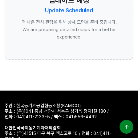
업데이트 예정
Update Scheduled
더 나은 전시 관람을 위해 상세 도면을 준비 중입니다.
We are preparing detailed maps for a better
experience.
주관
: 한국농기계공업협동조합(KAMICO)
주소
: (우)1041 충남 천안시 서북구 성거읍 정자1길 180 /
전화
: 041)411-2133~5 /
팩스
: 041)556-4492
대한민국국제농기계자재박람회
주소
: (우)41515 대구 북구 엑스코로 10 /
전화
: 041)411-