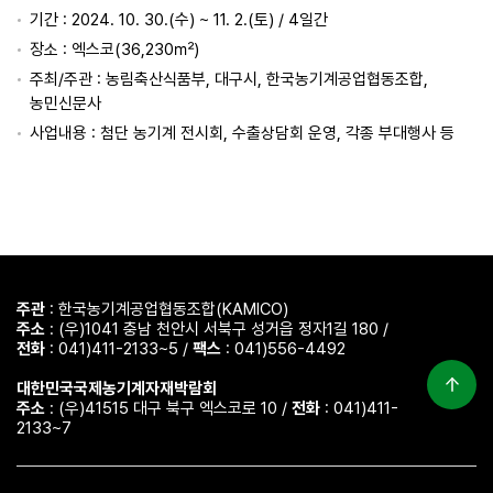
기간 : 2024. 10. 30.(수) ~ 11. 2.(토) / 4일간
장소 : 엑스코(36,230㎡)
주최/주관 : 농림축산식품부, 대구시, 한국농기계공업협동조합,
농민신문사
사업내용 : 첨단 농기계 전시회, 수출상담회 운영, 각종 부대행사 등
주관
: 한국농기계공업협동조합(KAMICO)
주소
: (우)1041 충남 천안시 서북구 성거읍 정자1길 180 /
전화
: 041)411-2133~5 /
팩스
: 041)556-4492
대한민국국제농기계자재박람회
주소
: (우)41515 대구 북구 엑스코로 10 /
전화
: 041)411-
2133~7